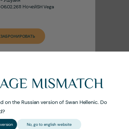
 - Ушуайя
-06.02.26
11
Ночей
SH Vega
ЗАБРОНИРОВАТЬ
AGE MISMATCH
nd on the Russian version of Swan Hellenic. Do
d?
 version
No, go to english website