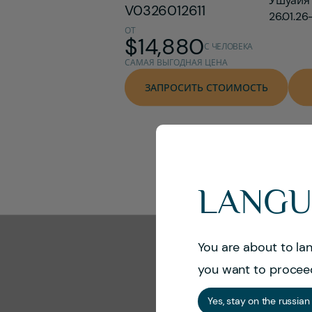
Ушуайя
V0326012611
26.01.26
ОТ
$
14,880
С ЧЕЛОВЕКА
САМАЯ ВЫГОДНАЯ ЦЕНА
ЗАПРОСИТЬ СТОИМОСТЬ
LANGU
You are about to la
you want to procee
Yes, stay on the russian