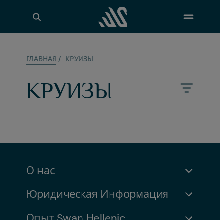
ГЛАВНАЯ
/
КРУИЗЫ
КРУИЗЫ
О нас
Юридическая Информация
Наша История
Наша Команда
Устойчивое Развитие
Опыт Swan Hellenic
Условия Пользования