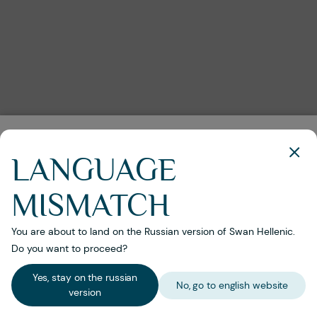
Мы ценим вашу конфиденциальность
LANGUAGE
Мы используем файлы куки, чтобы обеспечить наиболее
удобное использование сайта и позволить нам и
MISMATCH
третьим сторонам настраивать маркетинговый контент,
который вы видите на веб-сайтах и в социальных сетях.
Для получения дополнительной информации см.
You are about to land on the Russian version of Swan Hellenic.
Политика использования файлов cookie
Do you want to proceed?
ПРИНЯТЬ
Yes, stay on the russian
No, go to english website
version
НАСТРОИТЬ